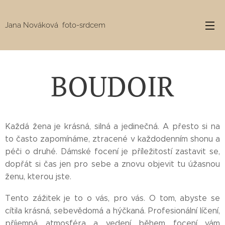
Jana Nováková foto-srdcem
BOUDOIR
Každá žena je krásná, silná a jedinečná. A přesto si na
to často zapomínáme, ztracené v každodenním shonu a
péči o druhé. Dámské focení je příležitostí zastavit se,
dopřát si čas jen pro sebe a znovu objevit tu úžasnou
ženu, kterou jste.
Tento zážitek je to o vás, pro vás. O tom, abyste se
cítila krásná, sebevědomá a hýčkaná. Profesionální líčení,
příjemná atmosféra a vedení během focení vám