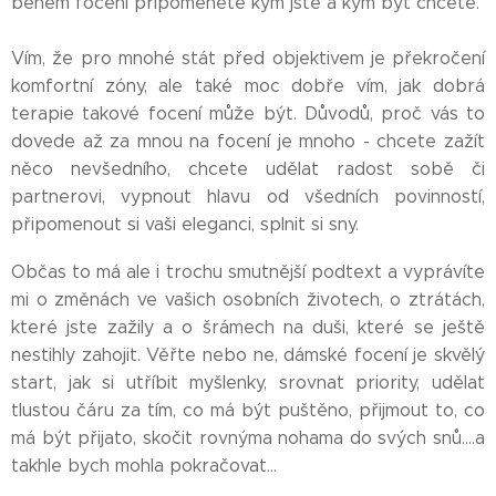
během focení připomenete kým jste a kým být chcete.
Vím, že pro mnohé stát před objektivem je překročení
komfortní zóny, ale také moc dobře vím, jak dobrá
terapie takové focení může být. Důvodů, proč vás to
dovede až za mnou na focení je mnoho - chcete zažít
něco nevšedního, chcete udělat radost sobě či
partnerovi, vypnout hlavu od všedních povinností,
připomenout si vaši eleganci, splnit si sny.
Občas to má ale i trochu smutnější podtext a vyprávíte
mi o změnách ve vašich osobních životech, o ztrátách,
které jste zažily a o šrámech na duši, které se ještě
nestihly zahojit. Věřte nebo ne, dámské focení je skvělý
start, jak si utříbit myšlenky, srovnat priority, udělat
tlustou čáru za tím, co má být puštěno, přijmout to, co
má být přijato, skočit rovnýma nohama do svých snů....a
takhle bych mohla pokračovat...