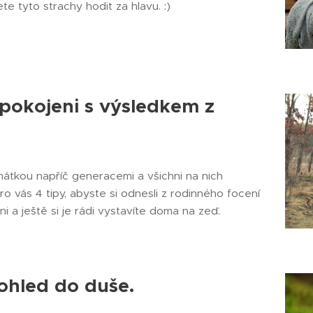
e tyto strachy hodit za hlavu. :)
 spokojeni s výsledkem z
átkou napříč generacemi a všichni na nich
vás 4 tipy, abyste si odnesli z rodinného focení
i a ještě si je rádi vystavíte doma na zeď. ☺️
ohled do duše.