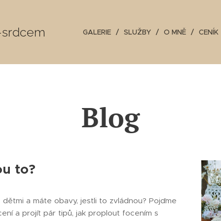
o-srdcem
GALERIE
SLUŽBY
O MNĚ
CENÍK
Blog
ou to?
s dětmi a máte obavy, jestli to zvládnou? Pojďme
ení a projít pár tipů, jak proplout focením s