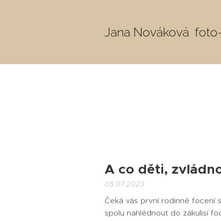
Jana Nováková fot
A co děti, zvládn
05.07.2023
Čeká vás první rodinné focení 
spolu nahlédnout do zákulisí foc