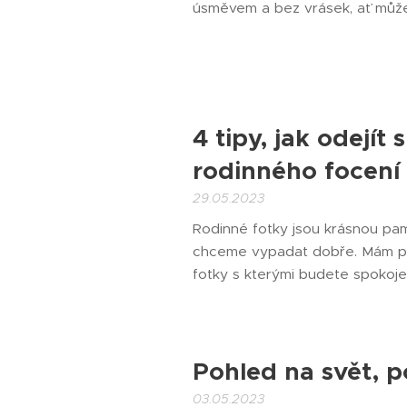
úsměvem a bez vrásek, ať můžet
4 tipy, jak odejít
rodinného focení
29.05.2023
Rodinné fotky jsou krásnou pam
chceme vypadat dobře. Mám pro 
fotky s kterými budete spokojen
Pohled na svět, p
03.05.2023