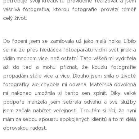
potřebuje svoji kreativitu pravidelně realizovat a jsem
vášnivá fotografka, kterou fotografie provází téměř
celý život.
Do focení jsem se zamilovala už jako malá holka. Líbilo
se mi, že přes hledáček fotoaparátu vidím svět jinak a
vidím mnohem více, než ostatní. Tato vášeň mi vydržela
až do teď a mohu přiznat, že kouzlu fotografie
propadám stále více a více. Dlouho jsem snila o životě
fotografky, ale chyběla mi odvaha. Mateřská dovolená
mi nakonec umožnila si tento sen splnit. Díky velké
podpoře manžela jsem sebrala odvahu a své služby
jsem začala nabízet veřejnosti. Troufám si říci, že nyní
mám za sebou spoustu spokojených klientů a to mi dělá
obrovskou radost.