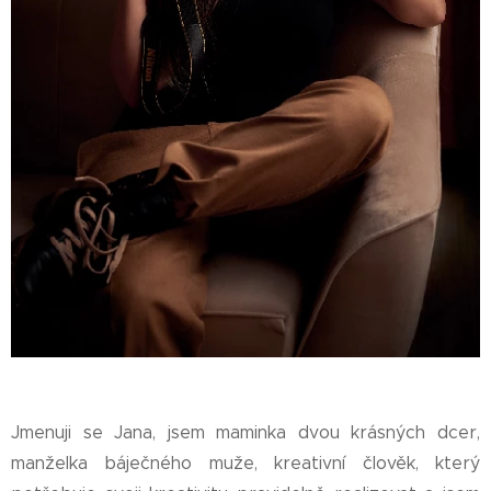
Jmenuji se Jana, jsem maminka dvou krásných dcer,
manželka báječného muže, kreativní člověk, který